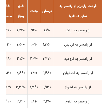
قیمت باربری از رامسر به
خاور
خاور
نیسان
وانت
سایر استانها
روباز
مسقف
از رامسر به اراک
1,190
940
2,260
2,370
از رامسر به اردبیل
1,350
1,090
2,500
2,630
از رامسر به ارومیه
2,470
2,070
4,160
4,380
از رامسر به اصفهان
1,480
1,200
2,690
2,830
از رامسر به اهواز
1,930
1,590
3,350
3,530
از رامسر به ایلام
2,170
1,810
3,710
3,920