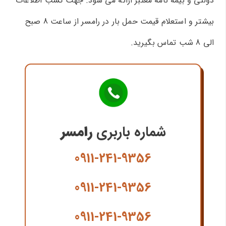
دولتی و بیمه نامه معتبر ارائه می شود. جهت کسب اطلاعات
بیشتر و استعلام قیمت حمل بار در رامسر از ساعت 8 صبح
الی 8 شب تماس بگیرید.
شماره باربری
رامسر
0911-241-9356
0911-241-9356
0911-241-9356