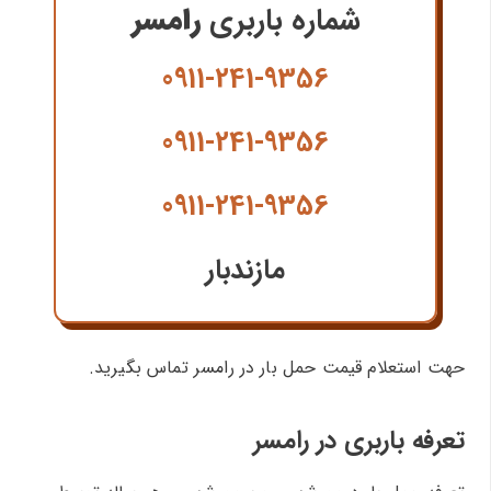
شماره باربری
رامسر
0911-241-9356
0911-241-9356
0911-241-9356
مازندبار
حهت استعلام قیمت حمل بار در رامسر تماس بگیرید.
تعرفه باربری در رامسر